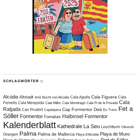
SCHLAGWÖRTER ::
Alcúdia
Cala Figuera
Altstadt
Cala Agulla
Cala
Artà
Bucht von Alcúdia
Cala
Fornells
Cala Mesquida
Cala Millor
Cala Mondragó
Cala Pi de la Posada
Fet a
Ratjada
Cap Formentor
Can Picafort
Deià
Capdepera
Es Trenc
Sóller
Formentor
Halbinsel Formentor
Fornalutx
Kalenderblatt
Kathedrale
La Seu
Leuchtturm
Olivenöl
Palma
Playa de Muro
Palma de Mallorca
Orangen
Playa d'Alcúdia
Port de Sóller