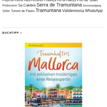
Playa de Palma
Pollença
Playa Formentor
Port de Pollença
Serra de Tramuntana
Sa Calobra
Portocolom
Sonnenaufgang
Tramuntana
Valldemossa
WhatsApp
Torrent de Pareis
Sòller
BUCHTIPP ::