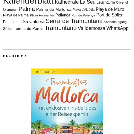
Kalenderblatt
Kathedrale
La Seu
Leuchtturm
Olivenöl
Palma
Playa de Muro
Palma de Mallorca
Orangen
Playa d'Alcúdia
Port de Sóller
Playa de Palma
Pollença
Playa Formentor
Port de Pollença
Serra de Tramuntana
Sa Calobra
Portocolom
Sonnenaufgang
Tramuntana
Valldemossa
WhatsApp
Torrent de Pareis
Sòller
BUCHTIPP ::