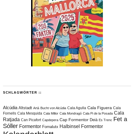
SCHLAGWÖRTER ::
Alcúdia
Cala Figuera
Altstadt
Cala Agulla
Cala
Artà
Bucht von Alcúdia
Cala
Fornells
Cala Mesquida
Cala Millor
Cala Mondragó
Cala Pi de la Posada
Fet a
Ratjada
Cap Formentor
Can Picafort
Deià
Capdepera
Es Trenc
Sóller
Formentor
Halbinsel Formentor
Fornalutx