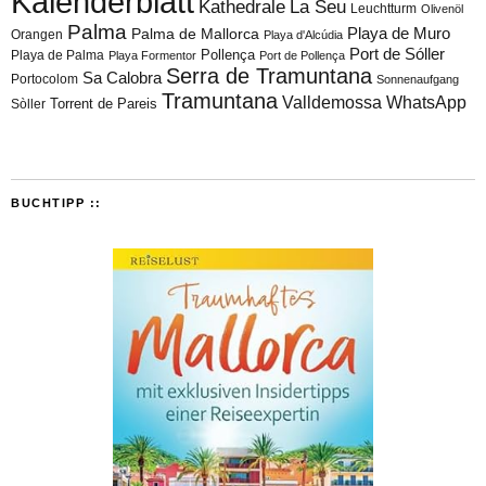
Kalenderblatt
Kathedrale
La Seu
Leuchtturm
Olivenöl
Palma
Playa de Muro
Palma de Mallorca
Orangen
Playa d'Alcúdia
Port de Sóller
Playa de Palma
Pollença
Playa Formentor
Port de Pollença
Serra de Tramuntana
Sa Calobra
Portocolom
Sonnenaufgang
Tramuntana
Valldemossa
WhatsApp
Torrent de Pareis
Sòller
BUCHTIPP ::