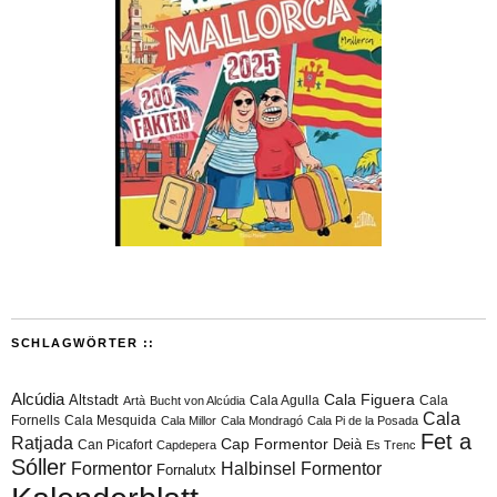
SCHLAGWÖRTER ::
Alcúdia
Cala Figuera
Altstadt
Cala Agulla
Cala
Artà
Bucht von Alcúdia
Cala
Fornells
Cala Mesquida
Cala Millor
Cala Mondragó
Cala Pi de la Posada
Fet a
Ratjada
Cap Formentor
Can Picafort
Deià
Capdepera
Es Trenc
Sóller
Formentor
Halbinsel Formentor
Fornalutx