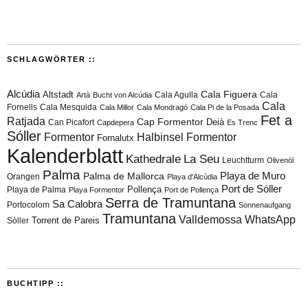
SCHLAGWÖRTER ::
Alcúdia
Cala Figuera
Altstadt
Cala Agulla
Cala
Artà
Bucht von Alcúdia
Cala
Fornells
Cala Mesquida
Cala Millor
Cala Mondragó
Cala Pi de la Posada
Fet a
Ratjada
Cap Formentor
Can Picafort
Deià
Capdepera
Es Trenc
Sóller
Formentor
Halbinsel Formentor
Fornalutx
Kalenderblatt
Kathedrale
La Seu
Leuchtturm
Olivenöl
Palma
Playa de Muro
Palma de Mallorca
Orangen
Playa d'Alcúdia
Port de Sóller
Playa de Palma
Pollença
Playa Formentor
Port de Pollença
Serra de Tramuntana
Sa Calobra
Portocolom
Sonnenaufgang
Tramuntana
Valldemossa
WhatsApp
Torrent de Pareis
Sòller
BUCHTIPP ::