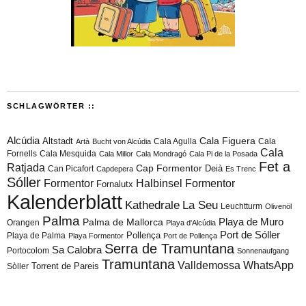
SCHLAGWÖRTER ::
Alcúdia
Cala Figuera
Altstadt
Cala Agulla
Cala
Artà
Bucht von Alcúdia
Cala
Fornells
Cala Mesquida
Cala Millor
Cala Mondragó
Cala Pi de la Posada
Fet a
Ratjada
Cap Formentor
Can Picafort
Deià
Capdepera
Es Trenc
Sóller
Formentor
Halbinsel Formentor
Fornalutx
Kalenderblatt
Kathedrale
La Seu
Leuchtturm
Olivenöl
Palma
Playa de Muro
Palma de Mallorca
Orangen
Playa d'Alcúdia
Port de Sóller
Playa de Palma
Pollença
Playa Formentor
Port de Pollença
Serra de Tramuntana
Sa Calobra
Portocolom
Sonnenaufgang
Tramuntana
Valldemossa
WhatsApp
Torrent de Pareis
Sòller