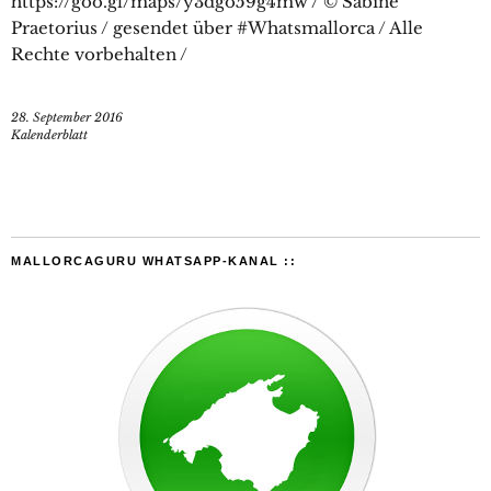
https://goo.gl/maps/y3dgo59g4mw / © Sabine
Praetorius / gesendet über #Whatsmallorca / Alle
Rechte vorbehalten /
28. September 2016
Kalenderblatt
MALLORCAGURU WHATSAPP-KANAL ::