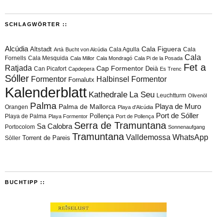
SCHLAGWÖRTER ::
Alcúdia
Cala Figuera
Altstadt
Cala Agulla
Cala
Artà
Bucht von Alcúdia
Cala
Fornells
Cala Mesquida
Cala Millor
Cala Mondragó
Cala Pi de la Posada
Fet a
Ratjada
Cap Formentor
Can Picafort
Deià
Capdepera
Es Trenc
Sóller
Formentor
Halbinsel Formentor
Fornalutx
Kalenderblatt
Kathedrale
La Seu
Leuchtturm
Olivenöl
Palma
Playa de Muro
Palma de Mallorca
Orangen
Playa d'Alcúdia
Port de Sóller
Playa de Palma
Pollença
Playa Formentor
Port de Pollença
Serra de Tramuntana
Sa Calobra
Portocolom
Sonnenaufgang
Tramuntana
Valldemossa
WhatsApp
Torrent de Pareis
Sòller
BUCHTIPP ::