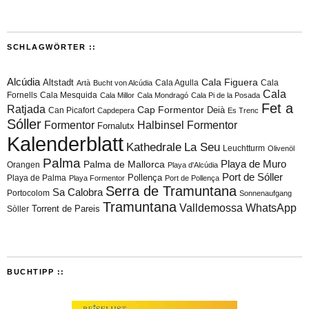
SCHLAGWÖRTER ::
Alcúdia
Cala Figuera
Altstadt
Cala Agulla
Cala
Artà
Bucht von Alcúdia
Cala
Fornells
Cala Mesquida
Cala Millor
Cala Mondragó
Cala Pi de la Posada
Fet a
Ratjada
Cap Formentor
Can Picafort
Deià
Capdepera
Es Trenc
Sóller
Formentor
Halbinsel Formentor
Fornalutx
Kalenderblatt
Kathedrale
La Seu
Leuchtturm
Olivenöl
Palma
Playa de Muro
Palma de Mallorca
Orangen
Playa d'Alcúdia
Port de Sóller
Playa de Palma
Pollença
Playa Formentor
Port de Pollença
Serra de Tramuntana
Sa Calobra
Portocolom
Sonnenaufgang
Tramuntana
Valldemossa
WhatsApp
Torrent de Pareis
Sòller
BUCHTIPP ::