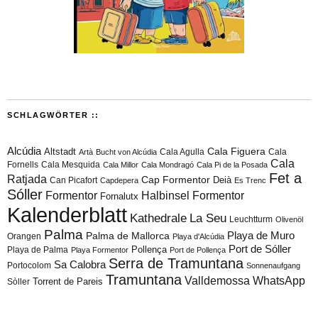
SCHLAGWÖRTER ::
Alcúdia
Cala Figuera
Altstadt
Cala Agulla
Cala
Artà
Bucht von Alcúdia
Cala
Fornells
Cala Mesquida
Cala Millor
Cala Mondragó
Cala Pi de la Posada
Fet a
Ratjada
Cap Formentor
Can Picafort
Deià
Capdepera
Es Trenc
Sóller
Formentor
Halbinsel Formentor
Fornalutx
Kalenderblatt
Kathedrale
La Seu
Leuchtturm
Olivenöl
Palma
Playa de Muro
Palma de Mallorca
Orangen
Playa d'Alcúdia
Port de Sóller
Playa de Palma
Pollença
Playa Formentor
Port de Pollença
Serra de Tramuntana
Sa Calobra
Portocolom
Sonnenaufgang
Tramuntana
Valldemossa
WhatsApp
Torrent de Pareis
Sòller