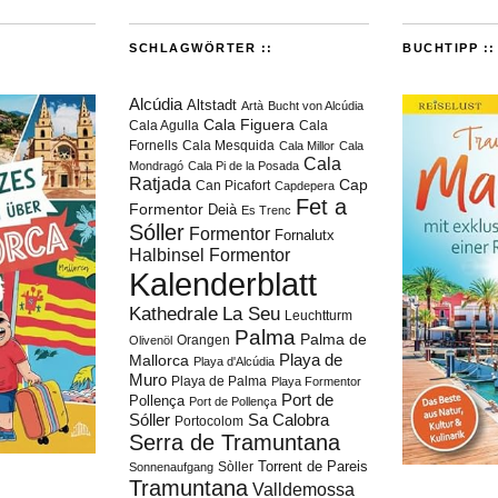
SCHLAGWÖRTER ::
BUCHTIPP ::
Alcúdia
Altstadt
Artà
Bucht von Alcúdia
Cala Figuera
Cala Agulla
Cala
Fornells
Cala Mesquida
Cala Millor
Cala
Cala
Mondragó
Cala Pi de la Posada
Ratjada
Cap
Can Picafort
Capdepera
Fet a
Formentor
Deià
Es Trenc
Sóller
Formentor
Fornalutx
Halbinsel Formentor
Kalenderblatt
Kathedrale
La Seu
Leuchtturm
Palma
Palma de
Orangen
Olivenöl
Playa de
Mallorca
Playa d'Alcúdia
Muro
Playa de Palma
Playa Formentor
Port de
Pollença
Port de Pollença
Sóller
Sa Calobra
Portocolom
Serra de Tramuntana
Torrent de Pareis
Sòller
Sonnenaufgang
Tramuntana
Valldemossa