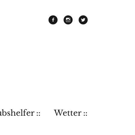
bshelfer ::
Wetter ::