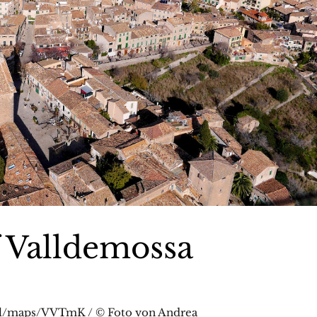
f Valldemossa
.gl/maps/VVTmK / © Foto von Andrea