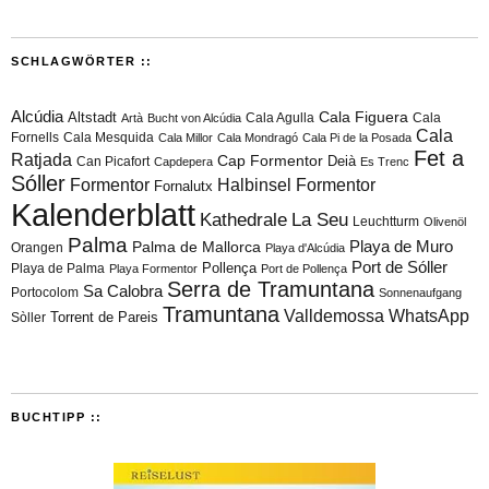
SCHLAGWÖRTER ::
Alcúdia
Cala Figuera
Altstadt
Cala Agulla
Cala
Artà
Bucht von Alcúdia
Cala
Fornells
Cala Mesquida
Cala Millor
Cala Mondragó
Cala Pi de la Posada
Fet a
Ratjada
Cap Formentor
Can Picafort
Deià
Capdepera
Es Trenc
Sóller
Formentor
Halbinsel Formentor
Fornalutx
Kalenderblatt
Kathedrale
La Seu
Leuchtturm
Olivenöl
Palma
Playa de Muro
Palma de Mallorca
Orangen
Playa d'Alcúdia
Port de Sóller
Playa de Palma
Pollença
Playa Formentor
Port de Pollença
Serra de Tramuntana
Sa Calobra
Portocolom
Sonnenaufgang
Tramuntana
Valldemossa
WhatsApp
Torrent de Pareis
Sòller
BUCHTIPP ::