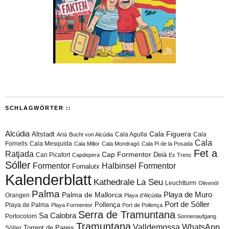
SCHLAGWÖRTER ::
Alcúdia
Cala Figuera
Altstadt
Cala Agulla
Cala
Artà
Bucht von Alcúdia
Cala
Fornells
Cala Mesquida
Cala Millor
Cala Mondragó
Cala Pi de la Posada
Fet a
Ratjada
Cap Formentor
Can Picafort
Deià
Capdepera
Es Trenc
Sóller
Formentor
Halbinsel Formentor
Fornalutx
Kalenderblatt
Kathedrale
La Seu
Leuchtturm
Olivenöl
Palma
Playa de Muro
Palma de Mallorca
Orangen
Playa d'Alcúdia
Port de Sóller
Playa de Palma
Pollença
Playa Formentor
Port de Pollença
Serra de Tramuntana
Sa Calobra
Portocolom
Sonnenaufgang
Tramuntana
Valldemossa
WhatsApp
Torrent de Pareis
Sòller