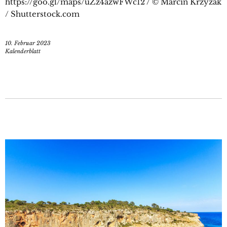
https://goo.gl/maps/uZz4azwFWc12 / © Marcin Krzyzak
/ Shutterstock.com
10. Februar 2023
Kalenderblatt