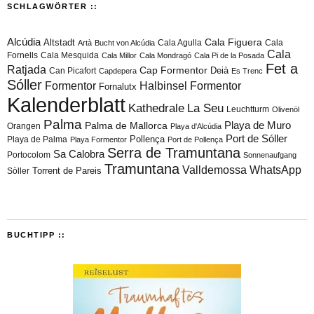
SCHLAGWÖRTER ::
Alcúdia
Cala Figuera
Altstadt
Cala Agulla
Cala
Artà
Bucht von Alcúdia
Cala
Fornells
Cala Mesquida
Cala Millor
Cala Mondragó
Cala Pi de la Posada
Fet a
Ratjada
Cap Formentor
Can Picafort
Deià
Capdepera
Es Trenc
Sóller
Formentor
Halbinsel Formentor
Fornalutx
Kalenderblatt
Kathedrale
La Seu
Leuchtturm
Olivenöl
Palma
Playa de Muro
Palma de Mallorca
Orangen
Playa d'Alcúdia
Port de Sóller
Playa de Palma
Pollença
Playa Formentor
Port de Pollença
Serra de Tramuntana
Sa Calobra
Portocolom
Sonnenaufgang
Tramuntana
Valldemossa
WhatsApp
Torrent de Pareis
Sòller
BUCHTIPP ::