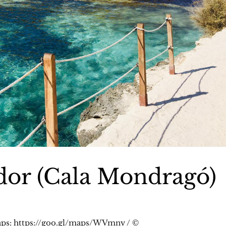
dor (Cala Mondragó)
ps: https://goo.gl/maps/WVmnv / ©