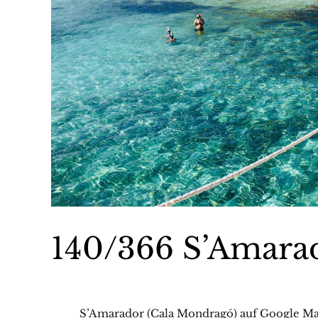
140/366 S’Amara
S’Amarador (Cala Mondragó) auf Google Ma