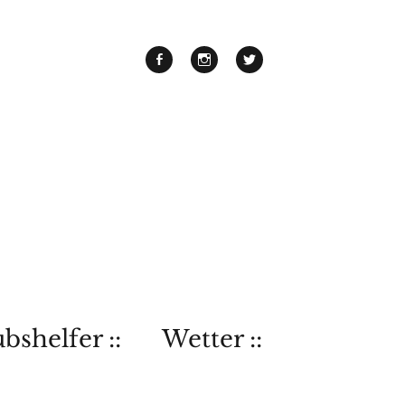
bshelfer ::
Wetter ::