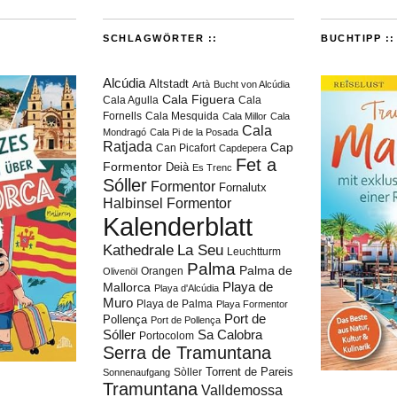
SCHLAGWÖRTER ::
BUCHTIPP ::
Alcúdia
Altstadt
Artà
Bucht von Alcúdia
Cala Figuera
Cala Agulla
Cala
Fornells
Cala Mesquida
Cala Millor
Cala
Cala
Mondragó
Cala Pi de la Posada
Ratjada
Cap
Can Picafort
Capdepera
Fet a
Formentor
Deià
Es Trenc
Sóller
Formentor
Fornalutx
Halbinsel Formentor
Kalenderblatt
Kathedrale
La Seu
Leuchtturm
Palma
Palma de
Orangen
Olivenöl
Playa de
Mallorca
Playa d'Alcúdia
Muro
Playa de Palma
Playa Formentor
Port de
Pollença
Port de Pollença
Sóller
Sa Calobra
Portocolom
Serra de Tramuntana
Torrent de Pareis
Sòller
Sonnenaufgang
Tramuntana
Valldemossa