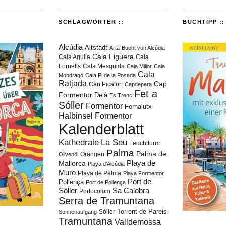
SCHLAGWÖRTER ::
BUCHTIPP ::
Alcúdia
Altstadt
Artà
Bucht von Alcúdia
Cala Figuera
Cala Agulla
Cala
Fornells
Cala Mesquida
Cala Millor
Cala
Cala
Mondragó
Cala Pi de la Posada
Ratjada
Cap
Can Picafort
Capdepera
Fet a
Formentor
Deià
Es Trenc
Sóller
Formentor
Fornalutx
Halbinsel Formentor
Kalenderblatt
Kathedrale
La Seu
Leuchtturm
Palma
Palma de
Orangen
Olivenöl
Playa de
Mallorca
Playa d'Alcúdia
Muro
Playa de Palma
Playa Formentor
Port de
Pollença
Port de Pollença
Sóller
Sa Calobra
Portocolom
Serra de Tramuntana
Torrent de Pareis
Sòller
Sonnenaufgang
Tramuntana
Valldemossa