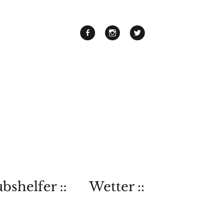
bshelfer ::
Wetter ::