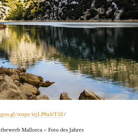
//goo.gl/maps/iejLP8a5tT52
/
tbewerb Mallorca – Foto des Jahres