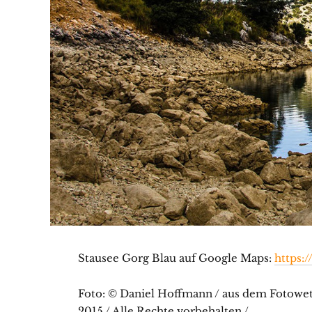
Stausee Gorg Blau auf Google Maps:
https:
Foto: © Daniel Hoffmann / aus dem Fotowet
2015 / Alle Rechte vorbehalten /