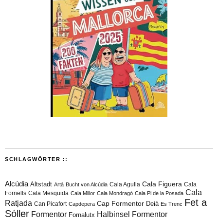
SCHLAGWÖRTER ::
Alcúdia
Cala Figuera
Altstadt
Cala Agulla
Cala
Artà
Bucht von Alcúdia
Cala
Fornells
Cala Mesquida
Cala Millor
Cala Mondragó
Cala Pi de la Posada
Fet a
Ratjada
Cap Formentor
Can Picafort
Deià
Capdepera
Es Trenc
Sóller
Formentor
Halbinsel Formentor
Fornalutx