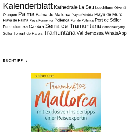
Kalenderblatt
Kathedrale
La Seu
Leuchtturm
Olivenöl
Palma
Playa de Muro
Palma de Mallorca
Orangen
Playa d'Alcúdia
Port de Sóller
Playa de Palma
Pollença
Playa Formentor
Port de Pollença
Serra de Tramuntana
Sa Calobra
Portocolom
Sonnenaufgang
Tramuntana
Valldemossa
WhatsApp
Torrent de Pareis
Sòller
BUCHTIPP ::