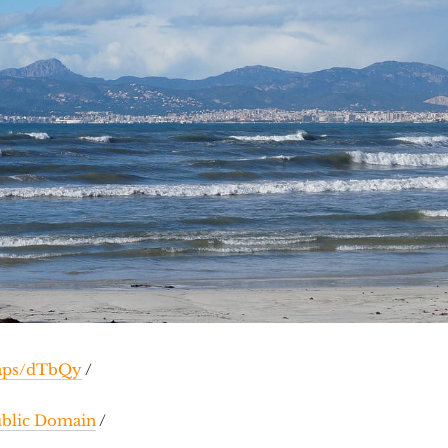
maps/dTbQy
/
blic Domain
/