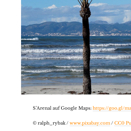
S’Arenal auf Google Maps:
https://goo.gl/
© ralph_rybak /
www.pixabay.com
/
CC0 Pu