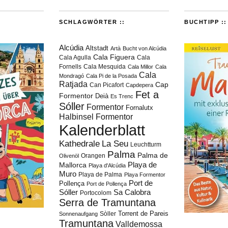
SCHLAGWÖRTER ::
BUCHTIPP ::
Alcúdia
Altstadt
Artà
Bucht von Alcúdia
Cala Figuera
Cala Agulla
Cala
Fornells
Cala Mesquida
Cala Millor
Cala
Cala
Mondragó
Cala Pi de la Posada
Ratjada
Cap
Can Picafort
Capdepera
Fet a
Formentor
Deià
Es Trenc
Sóller
Formentor
Fornalutx
Halbinsel Formentor
Kalenderblatt
Kathedrale
La Seu
Leuchtturm
Palma
Palma de
Orangen
Olivenöl
Playa de
Mallorca
Playa d'Alcúdia
Muro
Playa de Palma
Playa Formentor
Port de
Pollença
Port de Pollença
Sóller
Sa Calobra
Portocolom
Serra de Tramuntana
Torrent de Pareis
Sòller
Sonnenaufgang
Tramuntana
Valldemossa