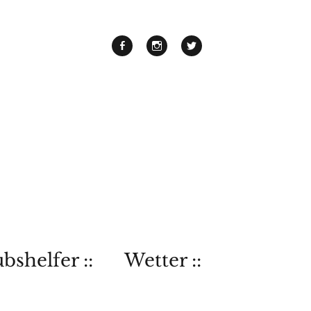
bshelfer ::
Wetter ::