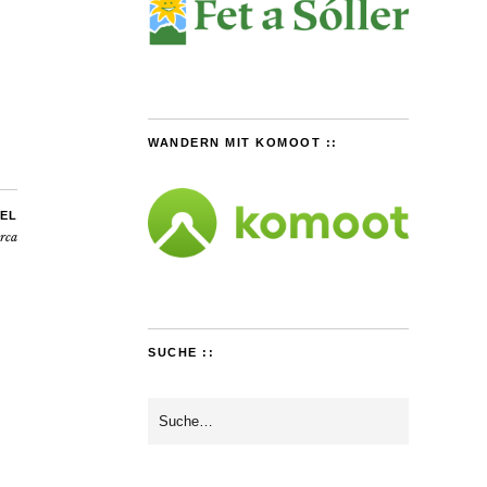
WANDERN MIT KOMOOT ::
EL
rca
SUCHE ::