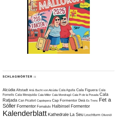
SCHLAGWÖRTER ::
Alcúdia
Cala Figuera
Altstadt
Cala Agulla
Cala
Artà
Bucht von Alcúdia
Cala
Fornells
Cala Mesquida
Cala Millor
Cala Mondragó
Cala Pi de la Posada
Fet a
Ratjada
Cap Formentor
Can Picafort
Deià
Capdepera
Es Trenc
Sóller
Formentor
Halbinsel Formentor
Fornalutx
Kalenderblatt
Kathedrale
La Seu
Leuchtturm
Olivenöl