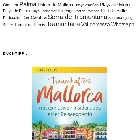
Palma
Playa de Muro
Palma de Mallorca
Orangen
Playa d'Alcúdia
Port de Sóller
Playa de Palma
Pollença
Playa Formentor
Port de Pollença
Serra de Tramuntana
Sa Calobra
Portocolom
Sonnenaufgang
Tramuntana
Valldemossa
WhatsApp
Torrent de Pareis
Sòller
BUCHTIPP ::