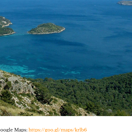
 Google Maps:
https://goo.gl/maps/krlb6