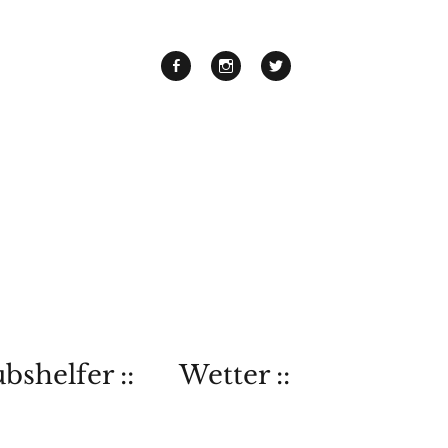
bshelfer ::
Wetter ::