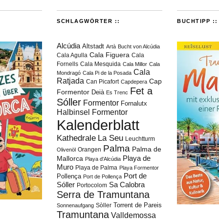
SCHLAGWÖRTER ::
BUCHTIPP ::
Alcúdia
Altstadt
Artà
Bucht von Alcúdia
Cala Figuera
Cala Agulla
Cala
Fornells
Cala Mesquida
Cala Millor
Cala
Cala
Mondragó
Cala Pi de la Posada
Ratjada
Cap
Can Picafort
Capdepera
Fet a
Formentor
Deià
Es Trenc
Sóller
Formentor
Fornalutx
Halbinsel Formentor
Kalenderblatt
Kathedrale
La Seu
Leuchtturm
Palma
Palma de
Orangen
Olivenöl
Playa de
Mallorca
Playa d'Alcúdia
Muro
Playa de Palma
Playa Formentor
Port de
Pollença
Port de Pollença
Sóller
Sa Calobra
Portocolom
Serra de Tramuntana
Torrent de Pareis
Sòller
Sonnenaufgang
Tramuntana
Valldemossa