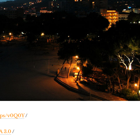
maps/v0Q0Y
/
A 3.0
/