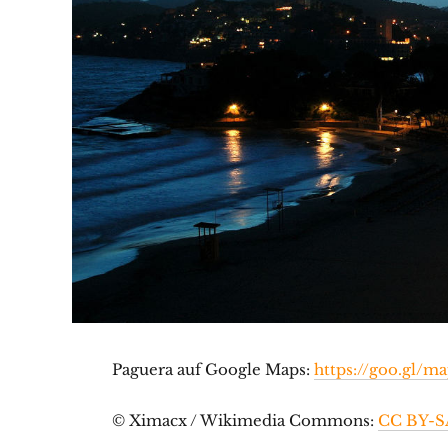
Paguera auf Google Maps:
https://goo.gl/
© Ximacx / Wikimedia Commons:
CC BY-S