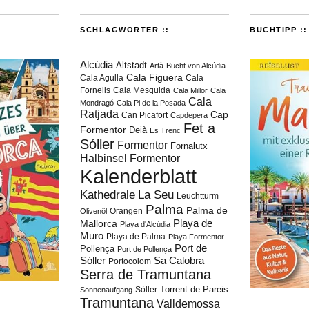
SCHLAGWÖRTER ::
BUCHTIPP ::
Alcúdia
Altstadt
Artà
Bucht von Alcúdia
Cala Figuera
Cala Agulla
Cala
Fornells
Cala Mesquida
Cala Millor
Cala
Cala
Mondragó
Cala Pi de la Posada
Ratjada
Cap
Can Picafort
Capdepera
Fet a
Formentor
Deià
Es Trenc
Sóller
Formentor
Fornalutx
Halbinsel Formentor
Kalenderblatt
Kathedrale
La Seu
Leuchtturm
Palma
Palma de
Orangen
Olivenöl
Playa de
Mallorca
Playa d'Alcúdia
Muro
Playa de Palma
Playa Formentor
Port de
Pollença
Port de Pollença
Sóller
Sa Calobra
Portocolom
Serra de Tramuntana
Torrent de Pareis
Sòller
Sonnenaufgang
Tramuntana
Valldemossa