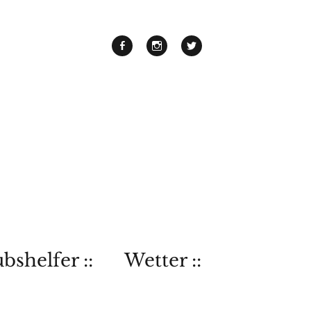
bshelfer ::
Wetter ::