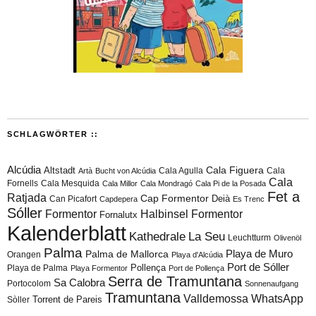
SCHLAGWÖRTER ::
Alcúdia
Cala Figuera
Altstadt
Cala Agulla
Cala
Artà
Bucht von Alcúdia
Cala
Fornells
Cala Mesquida
Cala Millor
Cala Mondragó
Cala Pi de la Posada
Fet a
Ratjada
Cap Formentor
Can Picafort
Deià
Capdepera
Es Trenc
Sóller
Formentor
Halbinsel Formentor
Fornalutx
Kalenderblatt
Kathedrale
La Seu
Leuchtturm
Olivenöl
Palma
Playa de Muro
Palma de Mallorca
Orangen
Playa d'Alcúdia
Port de Sóller
Playa de Palma
Pollença
Playa Formentor
Port de Pollença
Serra de Tramuntana
Sa Calobra
Portocolom
Sonnenaufgang
Tramuntana
Valldemossa
WhatsApp
Torrent de Pareis
Sòller