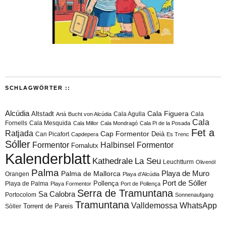
SCHLAGWÖRTER ::
Alcúdia
Cala Figuera
Altstadt
Cala Agulla
Cala
Artà
Bucht von Alcúdia
Cala
Fornells
Cala Mesquida
Cala Millor
Cala Mondragó
Cala Pi de la Posada
Fet a
Ratjada
Cap Formentor
Can Picafort
Deià
Capdepera
Es Trenc
Sóller
Formentor
Halbinsel Formentor
Fornalutx
Kalenderblatt
Kathedrale
La Seu
Leuchtturm
Olivenöl
Palma
Playa de Muro
Palma de Mallorca
Orangen
Playa d'Alcúdia
Port de Sóller
Playa de Palma
Pollença
Playa Formentor
Port de Pollença
Serra de Tramuntana
Sa Calobra
Portocolom
Sonnenaufgang
Tramuntana
Valldemossa
WhatsApp
Torrent de Pareis
Sòller