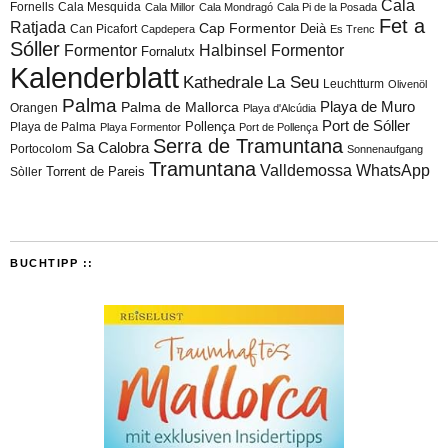
Cala
Fornells
Cala Mesquida
Cala Millor
Cala Mondragó
Cala Pi de la Posada
Fet a
Ratjada
Cap Formentor
Can Picafort
Deià
Capdepera
Es Trenc
Sóller
Formentor
Halbinsel Formentor
Fornalutx
Kalenderblatt
Kathedrale
La Seu
Leuchtturm
Olivenöl
Palma
Playa de Muro
Palma de Mallorca
Orangen
Playa d'Alcúdia
Port de Sóller
Playa de Palma
Pollença
Playa Formentor
Port de Pollença
Serra de Tramuntana
Sa Calobra
Portocolom
Sonnenaufgang
Tramuntana
Valldemossa
WhatsApp
Torrent de Pareis
Sòller
BUCHTIPP ::