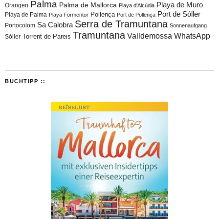
Palma
Playa de Muro
Palma de Mallorca
Orangen
Playa d'Alcúdia
Port de Sóller
Playa de Palma
Pollença
Playa Formentor
Port de Pollença
Serra de Tramuntana
Sa Calobra
Portocolom
Sonnenaufgang
Tramuntana
Valldemossa
WhatsApp
Torrent de Pareis
Sòller
BUCHTIPP ::