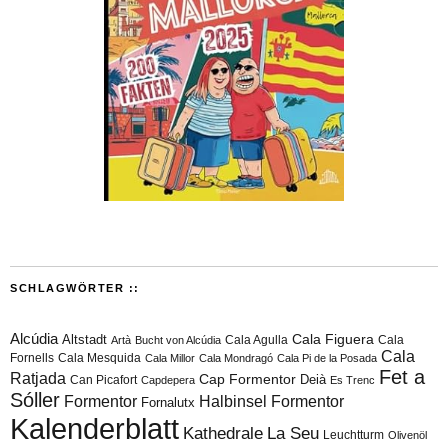
SCHLAGWÖRTER ::
Alcúdia
Cala Figuera
Altstadt
Cala Agulla
Cala
Artà
Bucht von Alcúdia
Cala
Fornells
Cala Mesquida
Cala Millor
Cala Mondragó
Cala Pi de la Posada
Fet a
Ratjada
Cap Formentor
Can Picafort
Deià
Capdepera
Es Trenc
Sóller
Formentor
Halbinsel Formentor
Fornalutx
Kalenderblatt
Kathedrale
La Seu
Leuchtturm
Olivenöl