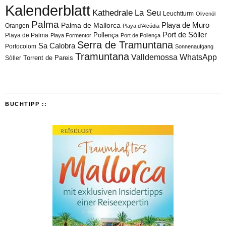
Kalenderblatt
Kathedrale
La Seu
Leuchtturm
Olivenöl
Palma
Playa de Muro
Palma de Mallorca
Orangen
Playa d'Alcúdia
Port de Sóller
Playa de Palma
Pollença
Playa Formentor
Port de Pollença
Serra de Tramuntana
Sa Calobra
Portocolom
Sonnenaufgang
Tramuntana
Valldemossa
WhatsApp
Torrent de Pareis
Sòller
BUCHTIPP ::