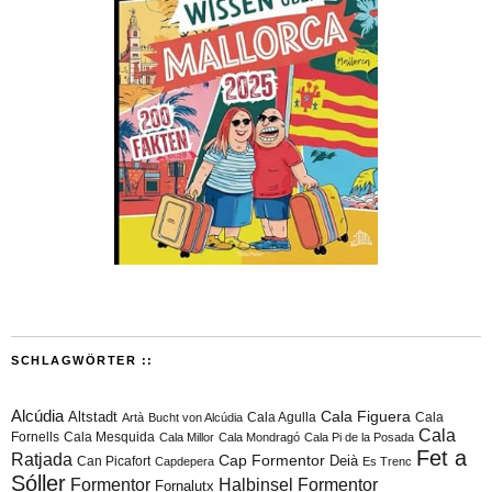
SCHLAGWÖRTER ::
Alcúdia
Cala Figuera
Altstadt
Cala Agulla
Cala
Artà
Bucht von Alcúdia
Cala
Fornells
Cala Mesquida
Cala Millor
Cala Mondragó
Cala Pi de la Posada
Fet a
Ratjada
Cap Formentor
Can Picafort
Deià
Capdepera
Es Trenc
Sóller
Formentor
Halbinsel Formentor
Fornalutx