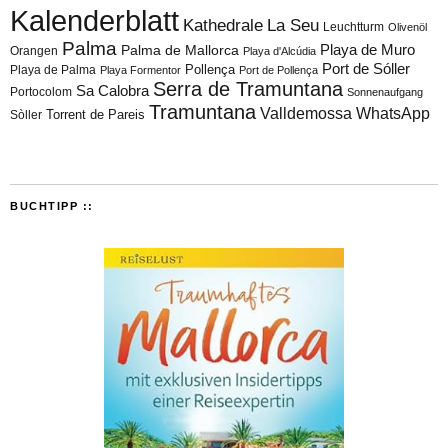
Kalenderblatt
Kathedrale
La Seu
Leuchtturm
Olivenöl
Palma
Playa de Muro
Palma de Mallorca
Orangen
Playa d'Alcúdia
Port de Sóller
Playa de Palma
Pollença
Playa Formentor
Port de Pollença
Serra de Tramuntana
Sa Calobra
Portocolom
Sonnenaufgang
Tramuntana
Valldemossa
WhatsApp
Torrent de Pareis
Sòller
BUCHTIPP ::