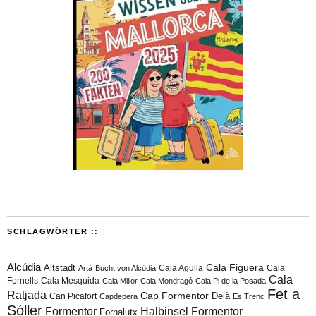
SCHLAGWÖRTER ::
Alcúdia
Cala Figuera
Altstadt
Cala Agulla
Cala
Artà
Bucht von Alcúdia
Cala
Fornells
Cala Mesquida
Cala Millor
Cala Mondragó
Cala Pi de la Posada
Fet a
Ratjada
Cap Formentor
Can Picafort
Deià
Capdepera
Es Trenc
Sóller
Formentor
Halbinsel Formentor
Fornalutx