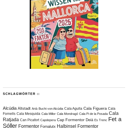
SCHLAGWÖRTER ::
Alcúdia
Cala Figuera
Altstadt
Cala Agulla
Cala
Artà
Bucht von Alcúdia
Cala
Fornells
Cala Mesquida
Cala Millor
Cala Mondragó
Cala Pi de la Posada
Fet a
Ratjada
Cap Formentor
Can Picafort
Deià
Capdepera
Es Trenc
Sóller
Formentor
Halbinsel Formentor
Fornalutx