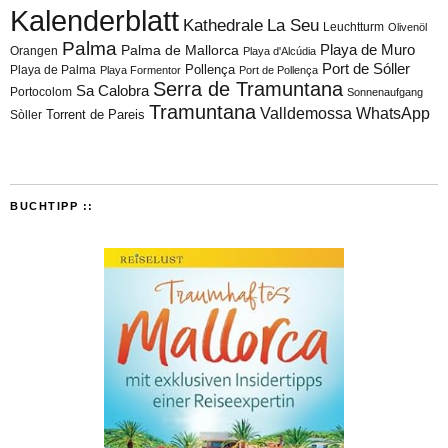
Kalenderblatt
Kathedrale
La Seu
Leuchtturm
Olivenöl
Palma
Playa de Muro
Palma de Mallorca
Orangen
Playa d'Alcúdia
Port de Sóller
Playa de Palma
Pollença
Playa Formentor
Port de Pollença
Serra de Tramuntana
Sa Calobra
Portocolom
Sonnenaufgang
Tramuntana
Valldemossa
WhatsApp
Torrent de Pareis
Sòller
BUCHTIPP ::