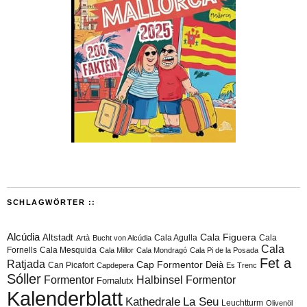
SCHLAGWÖRTER ::
Alcúdia
Cala Figuera
Altstadt
Cala Agulla
Cala
Artà
Bucht von Alcúdia
Cala
Fornells
Cala Mesquida
Cala Millor
Cala Mondragó
Cala Pi de la Posada
Fet a
Ratjada
Cap Formentor
Can Picafort
Deià
Capdepera
Es Trenc
Sóller
Formentor
Halbinsel Formentor
Fornalutx
Kalenderblatt
Kathedrale
La Seu
Leuchtturm
Olivenöl