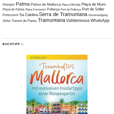
Palma
Playa de Muro
Palma de Mallorca
Orangen
Playa d'Alcúdia
Port de Sóller
Playa de Palma
Pollença
Playa Formentor
Port de Pollença
Serra de Tramuntana
Sa Calobra
Portocolom
Sonnenaufgang
Tramuntana
Valldemossa
WhatsApp
Torrent de Pareis
Sòller
BUCHTIPP ::