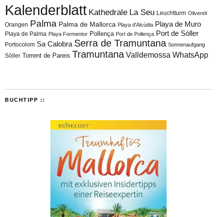
Kalenderblatt
Kathedrale
La Seu
Leuchtturm
Olivenöl
Palma
Playa de Muro
Palma de Mallorca
Orangen
Playa d'Alcúdia
Port de Sóller
Playa de Palma
Pollença
Playa Formentor
Port de Pollença
Serra de Tramuntana
Sa Calobra
Portocolom
Sonnenaufgang
Tramuntana
Valldemossa
WhatsApp
Torrent de Pareis
Sòller
BUCHTIPP ::