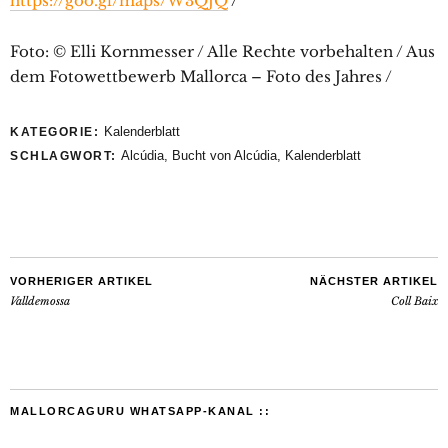
https://goo.gl/maps/W3QJQ
/
Foto: © Elli Kornmesser / Alle Rechte vorbehalten / Aus
dem Fotowettbewerb Mallorca – Foto des Jahres /
Kalenderblatt
KATEGORIE:
Alcúdia
,
Bucht von Alcúdia
,
Kalenderblatt
SCHLAGWORT:
VORHERIGER ARTIKEL
NÄCHSTER ARTIKEL
Valldemossa
Coll Baix
MALLORCAGURU WHATSAPP-KANAL ::