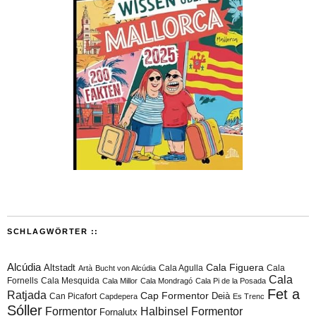
SCHLAGWÖRTER ::
Alcúdia
Cala Figuera
Altstadt
Cala Agulla
Cala
Artà
Bucht von Alcúdia
Cala
Fornells
Cala Mesquida
Cala Millor
Cala Mondragó
Cala Pi de la Posada
Fet a
Ratjada
Cap Formentor
Can Picafort
Deià
Capdepera
Es Trenc
Sóller
Formentor
Halbinsel Formentor
Fornalutx