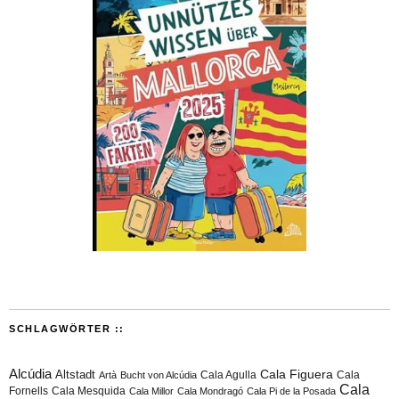
SCHLAGWÖRTER ::
Alcúdia
Cala Figuera
Altstadt
Cala Agulla
Cala
Artà
Bucht von Alcúdia
Cala
Fornells
Cala Mesquida
Cala Millor
Cala Mondragó
Cala Pi de la Posada