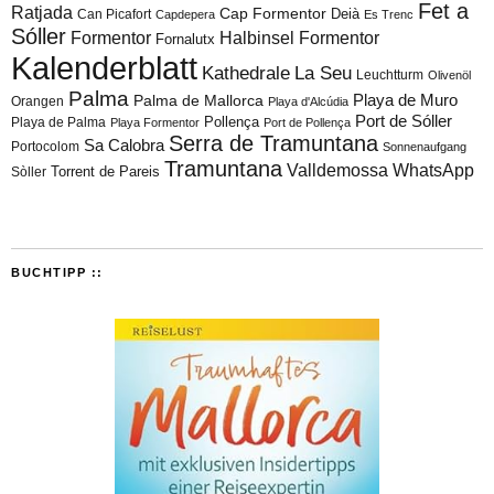
Fet a
Ratjada
Cap Formentor
Can Picafort
Deià
Capdepera
Es Trenc
Sóller
Formentor
Halbinsel Formentor
Fornalutx
Kalenderblatt
Kathedrale
La Seu
Leuchtturm
Olivenöl
Palma
Playa de Muro
Palma de Mallorca
Orangen
Playa d'Alcúdia
Port de Sóller
Playa de Palma
Pollença
Playa Formentor
Port de Pollença
Serra de Tramuntana
Sa Calobra
Portocolom
Sonnenaufgang
Tramuntana
Valldemossa
WhatsApp
Torrent de Pareis
Sòller
BUCHTIPP ::