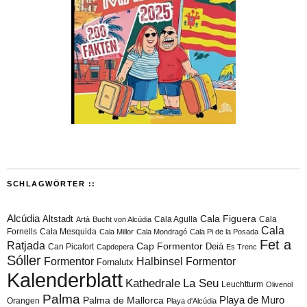
SCHLAGWÖRTER ::
Alcúdia
Cala Figuera
Altstadt
Cala Agulla
Cala
Artà
Bucht von Alcúdia
Cala
Fornells
Cala Mesquida
Cala Millor
Cala Mondragó
Cala Pi de la Posada
Fet a
Ratjada
Cap Formentor
Can Picafort
Deià
Capdepera
Es Trenc
Sóller
Formentor
Halbinsel Formentor
Fornalutx
Kalenderblatt
Kathedrale
La Seu
Leuchtturm
Olivenöl
Palma
Playa de Muro
Palma de Mallorca
Orangen
Playa d'Alcúdia