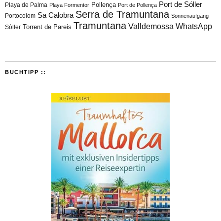
Port de Sóller
Playa de Palma
Pollença
Playa Formentor
Port de Pollença
Serra de Tramuntana
Sa Calobra
Portocolom
Sonnenaufgang
Tramuntana
Valldemossa
WhatsApp
Torrent de Pareis
Sòller
BUCHTIPP ::