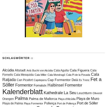
SCHLAGWÖRTER ::
Alcúdia
Cala Figuera
Altstadt
Cala Agulla
Cala
Artà
Bucht von Alcúdia
Cala
Fornells
Cala Mesquida
Cala Millor
Cala Mondragó
Cala Pi de la Posada
Fet a
Ratjada
Cap Formentor
Can Picafort
Deià
Capdepera
Es Trenc
Sóller
Formentor
Halbinsel Formentor
Fornalutx
Kalenderblatt
Kathedrale
La Seu
Leuchtturm
Olivenöl
Palma
Playa de Muro
Palma de Mallorca
Orangen
Playa d'Alcúdia
Port de Sóller
Playa de Palma
Pollença
Playa Formentor
Port de Pollença