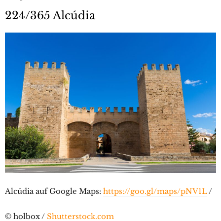
224/365 Alcúdia
Alcúdia auf Google Maps:
https://goo.gl/maps/pNV1L
/
© holbox /
Shutterstock.com