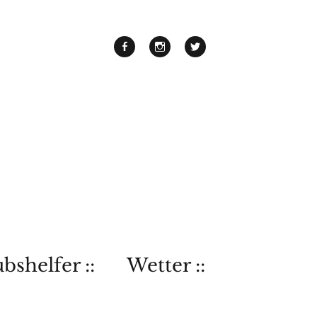
bshelfer ::
Wetter ::