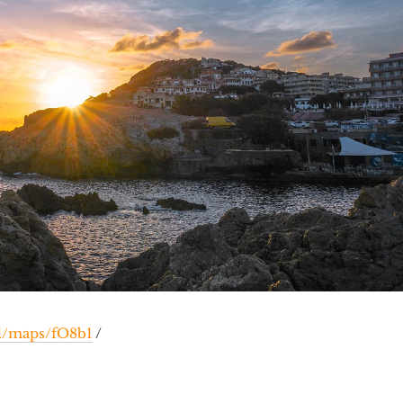
gl/maps/fO8b1
/