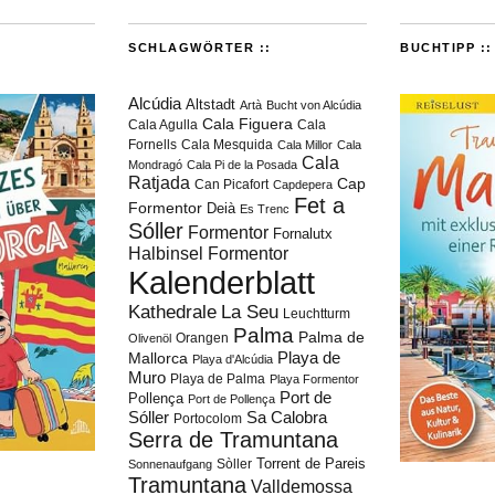
SCHLAGWÖRTER ::
BUCHTIPP ::
Alcúdia
Altstadt
Artà
Bucht von Alcúdia
Cala Figuera
Cala Agulla
Cala
Fornells
Cala Mesquida
Cala Millor
Cala
Cala
Mondragó
Cala Pi de la Posada
Ratjada
Cap
Can Picafort
Capdepera
Fet a
Formentor
Deià
Es Trenc
Sóller
Formentor
Fornalutx
Halbinsel Formentor
Kalenderblatt
Kathedrale
La Seu
Leuchtturm
Palma
Palma de
Orangen
Olivenöl
Playa de
Mallorca
Playa d'Alcúdia
Muro
Playa de Palma
Playa Formentor
Port de
Pollença
Port de Pollença
Sóller
Sa Calobra
Portocolom
Serra de Tramuntana
Torrent de Pareis
Sòller
Sonnenaufgang
Tramuntana
Valldemossa