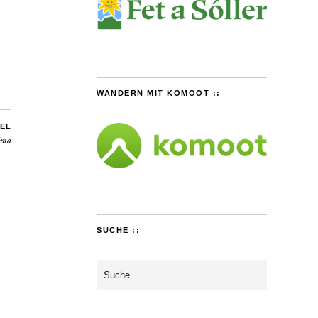
WANDERN MIT KOMOOT ::
EL
lma
SUCHE ::