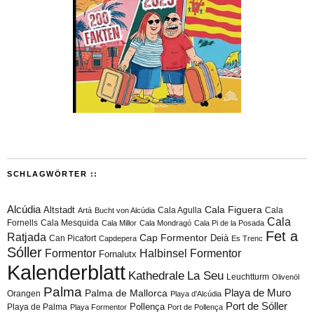
SCHLAGWÖRTER ::
Alcúdia
Cala Figuera
Altstadt
Cala Agulla
Cala
Artà
Bucht von Alcúdia
Cala
Fornells
Cala Mesquida
Cala Millor
Cala Mondragó
Cala Pi de la Posada
Fet a
Ratjada
Cap Formentor
Can Picafort
Deià
Capdepera
Es Trenc
Sóller
Formentor
Halbinsel Formentor
Fornalutx
Kalenderblatt
Kathedrale
La Seu
Leuchtturm
Olivenöl
Palma
Playa de Muro
Palma de Mallorca
Orangen
Playa d'Alcúdia
Port de Sóller
Playa de Palma
Pollença
Playa Formentor
Port de Pollença