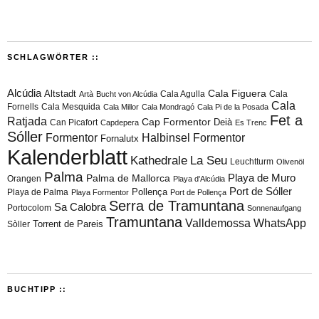
SCHLAGWÖRTER ::
Alcúdia
Cala Figuera
Altstadt
Cala Agulla
Cala
Artà
Bucht von Alcúdia
Cala
Fornells
Cala Mesquida
Cala Millor
Cala Mondragó
Cala Pi de la Posada
Fet a
Ratjada
Cap Formentor
Can Picafort
Deià
Capdepera
Es Trenc
Sóller
Formentor
Halbinsel Formentor
Fornalutx
Kalenderblatt
Kathedrale
La Seu
Leuchtturm
Olivenöl
Palma
Playa de Muro
Palma de Mallorca
Orangen
Playa d'Alcúdia
Port de Sóller
Playa de Palma
Pollença
Playa Formentor
Port de Pollença
Serra de Tramuntana
Sa Calobra
Portocolom
Sonnenaufgang
Tramuntana
Valldemossa
WhatsApp
Torrent de Pareis
Sòller
BUCHTIPP ::