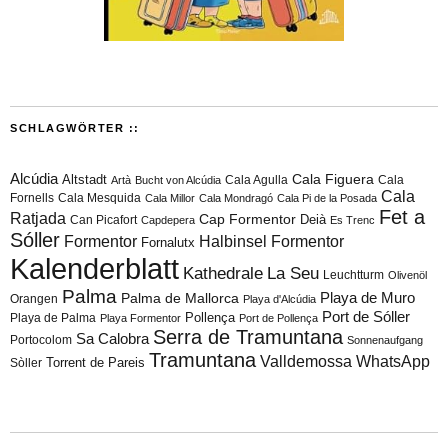
SCHLAGWÖRTER ::
Alcúdia
Cala Figuera
Altstadt
Cala Agulla
Cala
Artà
Bucht von Alcúdia
Cala
Fornells
Cala Mesquida
Cala Millor
Cala Mondragó
Cala Pi de la Posada
Fet a
Ratjada
Cap Formentor
Can Picafort
Deià
Capdepera
Es Trenc
Sóller
Formentor
Halbinsel Formentor
Fornalutx
Kalenderblatt
Kathedrale
La Seu
Leuchtturm
Olivenöl
Palma
Playa de Muro
Palma de Mallorca
Orangen
Playa d'Alcúdia
Port de Sóller
Playa de Palma
Pollença
Playa Formentor
Port de Pollença
Serra de Tramuntana
Sa Calobra
Portocolom
Sonnenaufgang
Tramuntana
Valldemossa
WhatsApp
Torrent de Pareis
Sòller