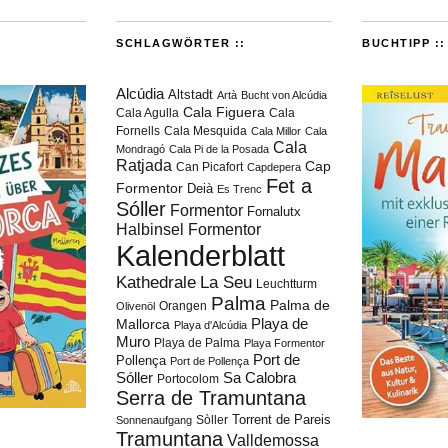
SCHLAGWÖRTER ::
BUCHTIPP ::
Alcúdia
Altstadt
Artà
Bucht von Alcúdia
Cala Figuera
Cala Agulla
Cala
Fornells
Cala Mesquida
Cala Millor
Cala
Cala
Mondragó
Cala Pi de la Posada
Ratjada
Cap
Can Picafort
Capdepera
Fet a
Formentor
Deià
Es Trenc
Sóller
Formentor
Fornalutx
Halbinsel Formentor
Kalenderblatt
Kathedrale
La Seu
Leuchtturm
Palma
Palma de
Orangen
Olivenöl
Playa de
Mallorca
Playa d'Alcúdia
Muro
Playa de Palma
Playa Formentor
Port de
Pollença
Port de Pollença
Sóller
Sa Calobra
Portocolom
Serra de Tramuntana
Torrent de Pareis
Sòller
Sonnenaufgang
Tramuntana
Valldemossa