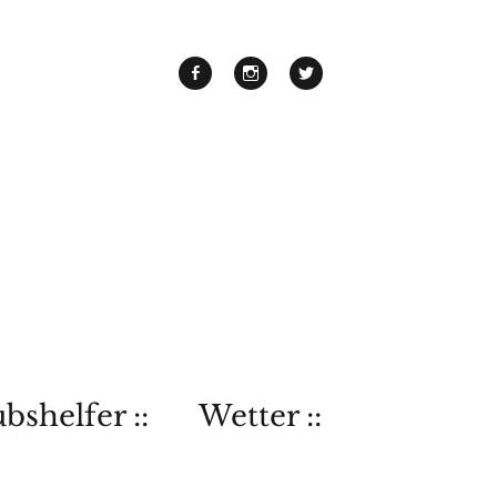
bshelfer ::
Wetter ::