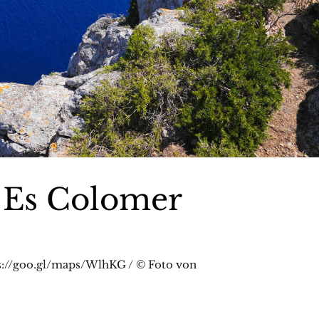
 Es Colomer
s://goo.gl/maps/WlhKG / © Foto von