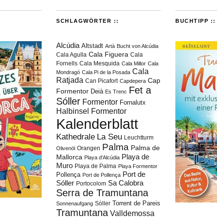
SCHLAGWÖRTER ::
BUCHTIPP ::
Alcúdia
Altstadt
Artà
Bucht von Alcúdia
Cala Figuera
Cala Agulla
Cala
Fornells
Cala Mesquida
Cala Millor
Cala
Cala
Mondragó
Cala Pi de la Posada
Ratjada
Cap
Can Picafort
Capdepera
Fet a
Formentor
Deià
Es Trenc
Sóller
Formentor
Fornalutx
Halbinsel Formentor
Kalenderblatt
Kathedrale
La Seu
Leuchtturm
Palma
Palma de
Orangen
Olivenöl
Playa de
Mallorca
Playa d'Alcúdia
Muro
Playa de Palma
Playa Formentor
Port de
Pollença
Port de Pollença
Sóller
Sa Calobra
Portocolom
Serra de Tramuntana
Torrent de Pareis
Sòller
Sonnenaufgang
Tramuntana
Valldemossa