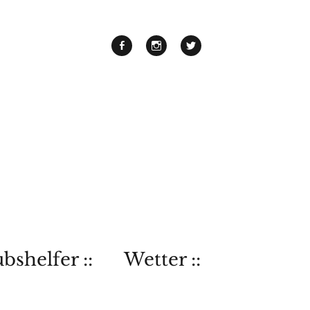
bshelfer ::
Wetter ::